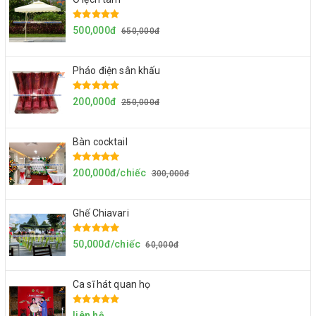
500,000đ
650,000đ
Pháo điện sân khấu
200,000đ
250,000đ
Bàn cocktail
200,000đ/chiếc
300,000đ
Ghế Chiavari
50,000đ/chiếc
60,000đ
Ca sĩ hát quan họ
liên hệ