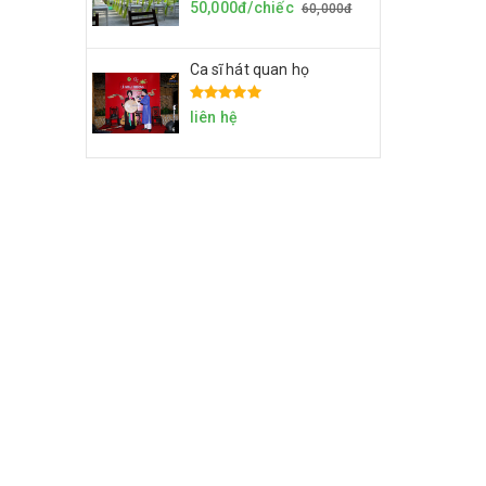
50,000đ/chiếc
60,000đ
Ca sĩ hát quan họ
liên hệ