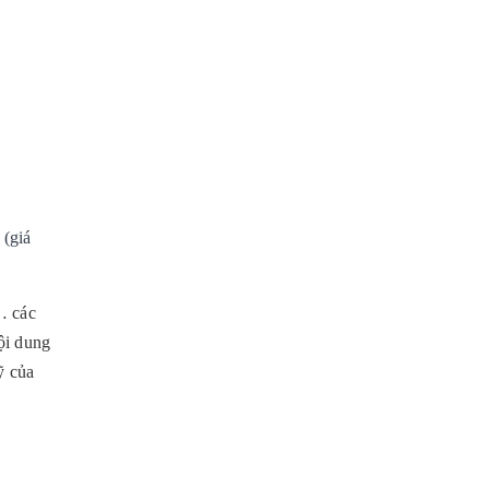
 (giá
… các
ội dung
ỹ của