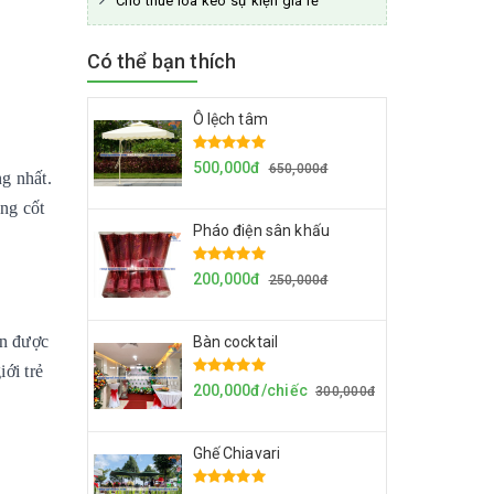
Cho thuê loa kéo sự kiện giá rẻ
Có thể bạn thích
Ô lệch tâm
500,000đ
650,000đ
ng nhất.
ng cốt
Pháo điện sân khấu
200,000đ
250,000đ
ần được
Bàn cocktail
ới trẻ
200,000đ/chiếc
300,000đ
Ghế Chiavari