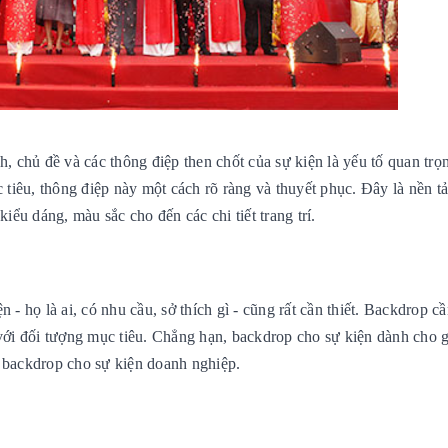
h, chủ đề và các thông điệp then chốt của sự kiện là yếu tố quan trọ
iêu, thông điệp này một cách rõ ràng và thuyết phục. Đây là nền tả
kiểu dáng, màu sắc cho đến các chi tiết trang trí.
 - họ là ai, có nhu cầu, sở thích gì - cũng rất cần thiết. Backdrop c
với đối tượng mục tiêu. Chẳng hạn, backdrop cho sự kiện dành cho gi
i backdrop cho sự kiện doanh nghiệp.