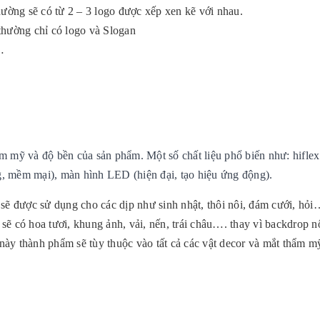
ường sẽ có từ 2 – 3 logo được xếp xen kẽ với nhau.
 thường chỉ có logo và Slogan
…
ẩm mỹ và độ bền của sản phẩm. Một số chất liệu phổ biến như: hiflex
ọng, mềm mại), màn hình LED (hiện đại, tạo hiệu ứng động).
 sẽ được sử dụng cho các dịp như sinh nhật, thôi nôi, đám cưới, hỏi
sẽ có hoa tươi, khung ảnh, vải, nến, trái châu…. thay vì backdrop n
op này thành phẩm sẽ tùy thuộc vào tất cả các vật decor và mắt thẩm m