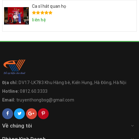
Ca sĩ hát quan họ
liên hệ
Địa chỉ:
DV17-LK783 Khu Hàng bè, Kiến Hưng, Hà Đông, Hà Nội
Hotline:
0812.60.3333
Email:
truyenthongbsg@gmail.com
Về chúng tôi
Phòng Kinh Doanh