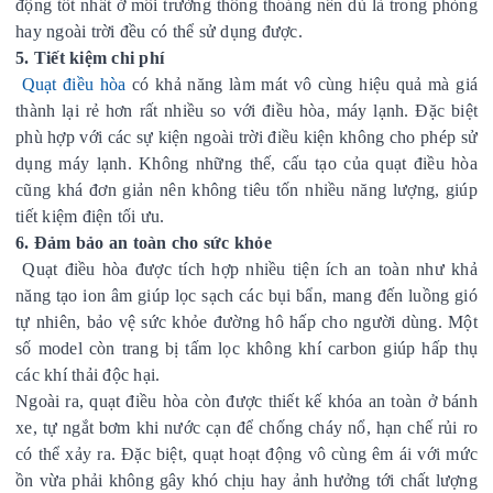
động tốt nhất ở môi trường thông thoáng nên dù là trong phòng
hay ngoài trời đều có thể sử dụng được.
5. Tiết kiệm chi phí
Quạt điều hòa
có khả năng làm mát vô cùng hiệu quả mà giá
thành lại rẻ hơn rất nhiều so với điều hòa, máy lạnh. Đặc biệt
phù hợp với các sự kiện ngoài trời điều kiện không cho phép sử
dụng máy lạnh. Không những thế, cấu tạo của quạt điều hòa
cũng khá đơn giản nên không tiêu tốn nhiều năng lượng, giúp
tiết kiệm điện tối ưu.
6. Đảm bảo an toàn cho sức khỏe
Quạt điều hòa được tích hợp nhiều tiện ích an toàn như khả
năng tạo ion âm giúp lọc sạch các bụi bẩn, mang đến luồng gió
tự nhiên, bảo vệ sức khỏe đường hô hấp cho người dùng. Một
số model còn trang bị tấm lọc không khí carbon giúp hấp thụ
các khí thải độc hại.
Ngoài ra, quạt điều hòa còn được thiết kế khóa an toàn ở bánh
xe, tự ngắt bơm khi nước cạn để chống cháy nổ, hạn chế rủi ro
có thể xảy ra. Đặc biệt, quạt hoạt động vô cùng êm ái với mức
ồn vừa phải không gây khó chịu hay ảnh hưởng tới chất lượng