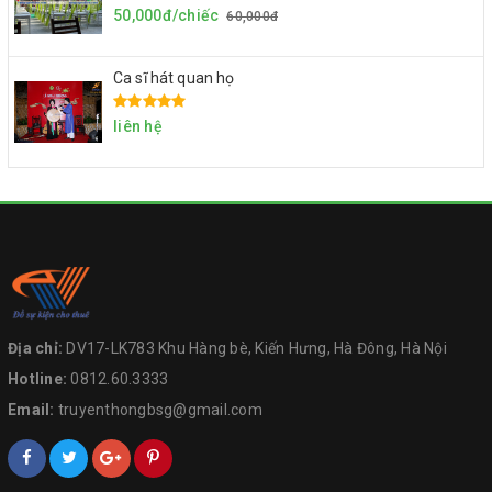
50,000đ/chiếc
60,000đ
Ca sĩ hát quan họ
liên hệ
Địa chỉ:
DV17-LK783 Khu Hàng bè, Kiến Hưng, Hà Đông, Hà Nội
Hotline:
0812.60.3333
Email:
truyenthongbsg@gmail.com