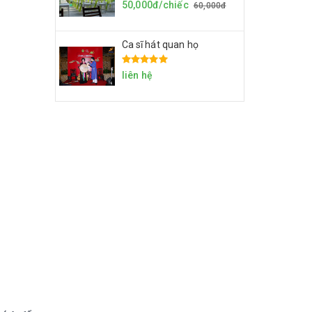
50,000đ/chiếc
60,000đ
Ca sĩ hát quan họ
liên hệ