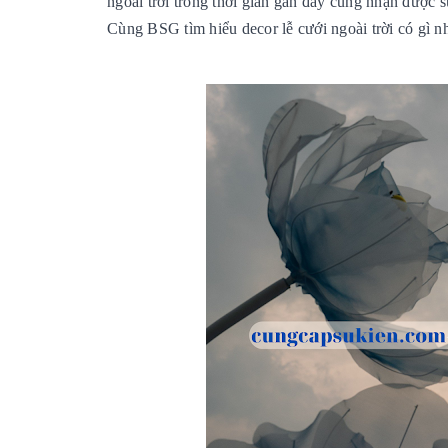
ngoài trời trong thời gian gần đây cũng nhận được 
Cùng BSG tìm hiểu decor lễ cưới ngoài trời có gì n