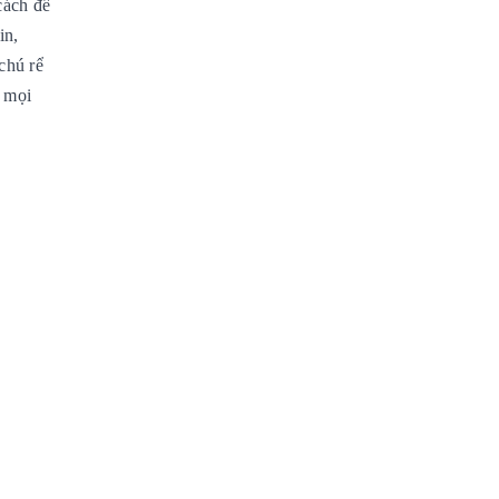
cách để
in,
chú rể
à mọi