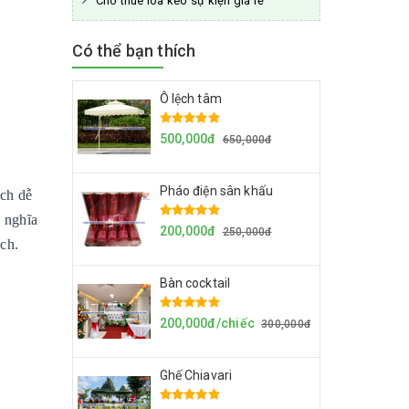
Cho thuê loa kéo sự kiện giá rẻ
Có thể bạn thích
Ô lệch tâm
500,000đ
650,000đ
Pháo điện sân khấu
ách dễ
 nghĩa
200,000đ
250,000đ
ách.
Bàn cocktail
200,000đ/chiếc
300,000đ
Ghế Chiavari