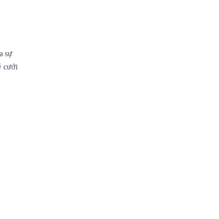
a sự
ễ cưới