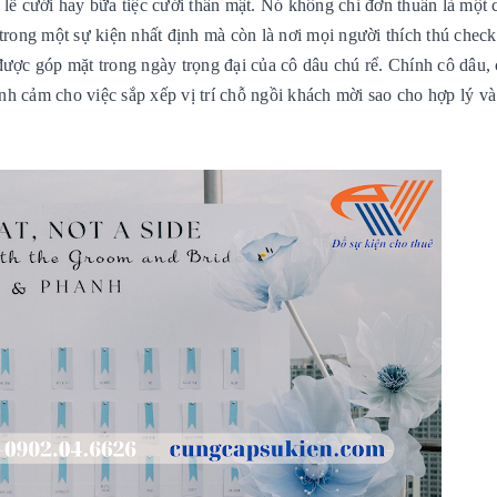
t lễ cưới hay bữa tiệc cưới thân mật. Nó không chỉ đơn thuần
là một 
trong một sự kiện nhất định mà còn là nơi mọi người thích thú check
được góp mặt trong ngày trọng đại của cô dâu chú rể. Chính cô dâu, 
tình cảm cho việc sắp xếp vị trí chỗ ngồi khách mời sao cho hợp lý v