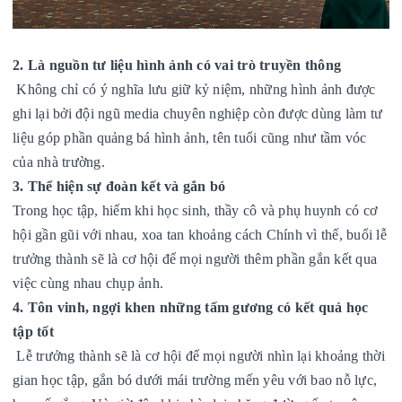
2. Là nguồn tư liệu hình ảnh có vai trò truyền thông
Không chỉ có ý nghĩa lưu giữ kỷ niệm, những hình ảnh được
ghi lại bởi đội ngũ media chuyên nghiệp còn được dùng làm tư
liệu góp phần quảng bá hình ảnh, tên tuổi cũng như tầm vóc
của nhà trường.
3. Thể hiện sự đoàn kết và gắn bó
Trong học tập, hiếm khi học sinh, thầy cô và phụ huynh có cơ
hội gần gũi với nhau, xoa tan khoảng cách Chính vì thế, buổi lễ
trưởng thành sẽ là cơ hội để mọi người thêm phần gắn kết qua
việc cùng nhau chụp ảnh.
4. Tôn vinh, ngợi khen những tấm gương có kết quả học
tập tốt
Lễ trưởng thành sẽ là cơ hội để mọi người nhìn lại khoảng thời
gian học tập, gắn bó dưới mái trường mến yêu với bao nỗ lực,