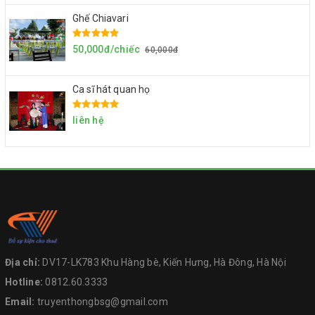
Ghế Chiavari
50,000đ/chiếc
60,000đ
Ca sĩ hát quan họ
liên hệ
Địa chỉ:
DV17-LK783 Khu Hàng bè, Kiến Hưng, Hà Đông, Hà Nội
Hotline:
0812.60.3333
Email:
truyenthongbsg@gmail.com