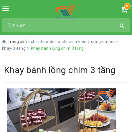
0
Toggle
navigation
Trang chủ
cho-thue-do-to-chuc-su-kien
dung-cu-tiec
khay-3-tang
Khay bánh lồng chim 3 tầng
Khay bánh lồng chim 3 tầng