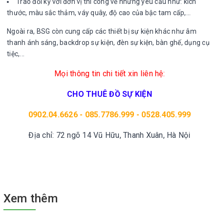
Trao đổi kỹ với đơn vị thi công về những yêu cầu như: kích
thước, màu sắc thảm, váy quây, độ cao của bậc tam cấp,...
Ngoài ra, BSG còn cung cấp các thiết bị sự kiện khác như âm
thanh ánh sáng, backdrop sự kiện, đèn sự kiện, bàn ghế, dụng cụ
tiệc,...
Mọi thông tin chi tiết xin liên hệ:
CHO THUÊ ĐỒ SỰ KIỆN
0902.04.6626 - 085.7786.999 - 0528.405.999
Địa chỉ: 72 ngõ 14 Vũ Hữu, Thanh Xuân, Hà Nội
Xem thêm