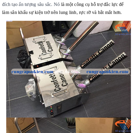
đích tạo ấn tượng sâu sắc. Nó
là một công cụ hỗ trợ đắc lực để
làm sân khấu sự kiện trở nên lung linh, rực rỡ và bắt mắt hơn.