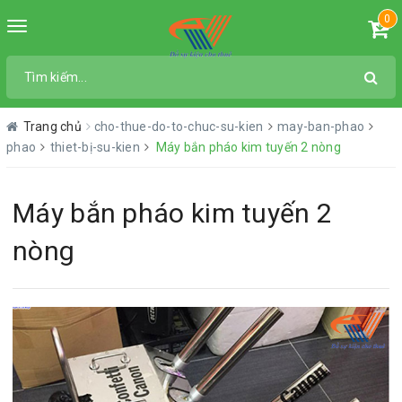
0
Toggle
navigation
Trang chủ
cho-thue-do-to-chuc-su-kien
may-ban-phao
phao
thiet-bị-su-kien
Máy bắn pháo kim tuyến 2 nòng
Máy bắn pháo kim tuyến 2
nòng