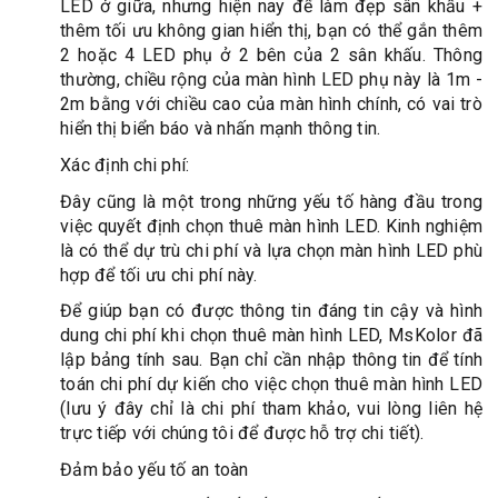
LED ở giữa, nhưng hiện nay để làm đẹp sân khấu +
thêm tối ưu không gian hiển thị, bạn có thể gắn thêm
2 hoặc 4 LED phụ ở 2 bên của 2 sân khấu. Thông
thường, chiều rộng của màn hình LED phụ này là 1m -
2m bằng với chiều cao của màn hình chính, có vai trò
hiển thị biển báo và nhấn mạnh thông tin.
Xác định chi phí:
Đây cũng là một trong những yếu tố hàng đầu trong
việc quyết định chọn thuê màn hình LED. Kinh nghiệm
là có thể dự trù chi phí và lựa chọn màn hình LED phù
hợp để tối ưu chi phí này.
Để giúp bạn có được thông tin đáng tin cậy và hình
dung chi phí khi chọn thuê màn hình LED, MsKolor đã
lập bảng tính sau. Bạn chỉ cần nhập thông tin để tính
toán chi phí dự kiến ​​cho việc chọn thuê màn hình LED
(lưu ý đây chỉ là chi phí tham khảo, vui lòng liên hệ
trực tiếp với chúng tôi để được hỗ trợ chi tiết).
Đảm bảo yếu tố an toàn