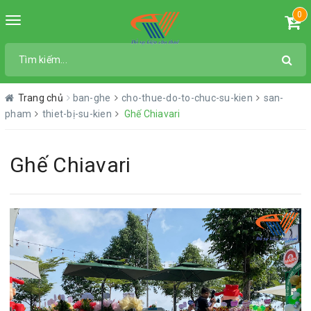
0
Toggle
navigation
Trang chủ
ban-ghe
cho-thue-do-to-chuc-su-kien
san-
pham
thiet-bị-su-kien
Ghế Chiavari
Ghế Chiavari