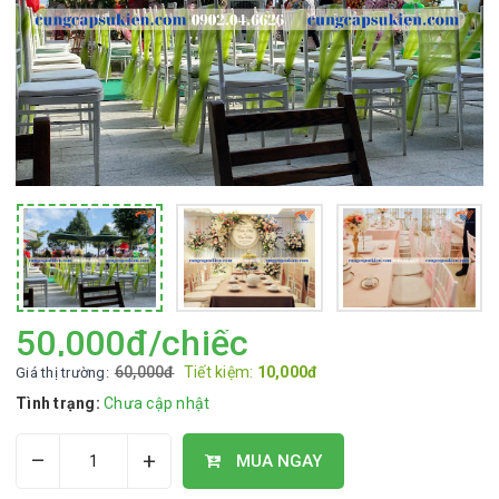
50,000đ/chiếc
60,000đ
Tiết kiệm:
10,000đ
Giá thị trường:
Tình trạng:
Chưa cập nhật
–
+
MUA NGAY