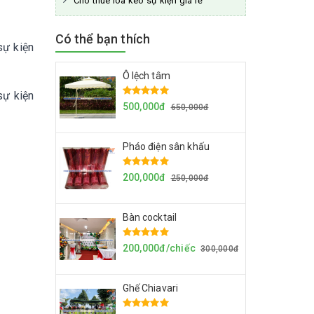
Cho thuê loa kéo sự kiện giá rẻ
Có thể bạn thích
sự kiện
Ô lệch tâm
sự kiện
500,000đ
650,000đ
Pháo điện sân khấu
200,000đ
250,000đ
Bàn cocktail
200,000đ/chiếc
300,000đ
Ghế Chiavari