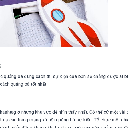
ag
ợc quảng bá đúng cách thì sự kiện của bạn sẽ chẳng được ai bi
cách quảng bá tốt nhất.
ashtag ở những khu vực dễ nhìn thấy nhất. Có thể cử một vài 
t cả các trang mạng xã hội quảng bá sự kiện. Tổ chức một chi
 vừa khuấy động không khí trước sự kiện mà vừa quảng cáo 