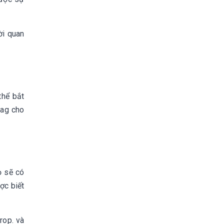
ời quan
thể bắt
tag cho
ọ sẽ có
ợc biết
rop. và