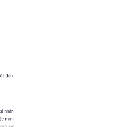
ết đến.
cá nhân
ếc mini
được sự