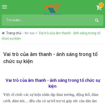
0
Toggle
navigation
Trang chủ
tin-tuc
Vai trò của âm thanh - ánh sáng trong tổ
chức sự kiện
Vai trò của âm thanh - ánh sáng trong tổ
chức sự kiện
Vai trò của âm thanh - ánh sáng trong tổ chức sự
kiện
V
iệc tổ chức các sự kiện nhân dịp khai trương, động thổ, đám
cưới, đám hỏi… đều cần có sự hỗ trợ và góp sức của dàn âm