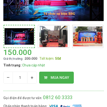
150.000
200.000
Tiết kiệm:
50đ
Giá thị trường:
Tình trạng:
Chưa cập nhật
–
+
MUA NGAY
0812 60 3333
Gọi điện để được tư vấn:
Chấp nhận thanh toán bằng: