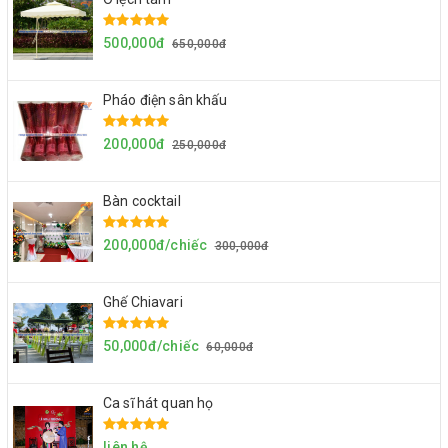
500,000đ
650,000đ
Pháo điện sân khấu
200,000đ
250,000đ
Bàn cocktail
200,000đ/chiếc
300,000đ
Ghế Chiavari
50,000đ/chiếc
60,000đ
Ca sĩ hát quan họ
liên hệ