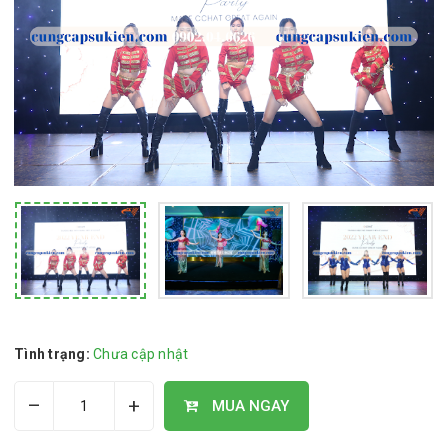
Tình trạng:
Chưa cập nhật
–
+
MUA NGAY