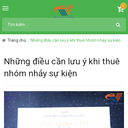
0
Toggle
navigation
Trang chủ
Những điều cần lưu ý khi thuê nhóm nhảy sự kiện
Những điều cần lưu ý khi thuê
nhóm nhảy sự kiện