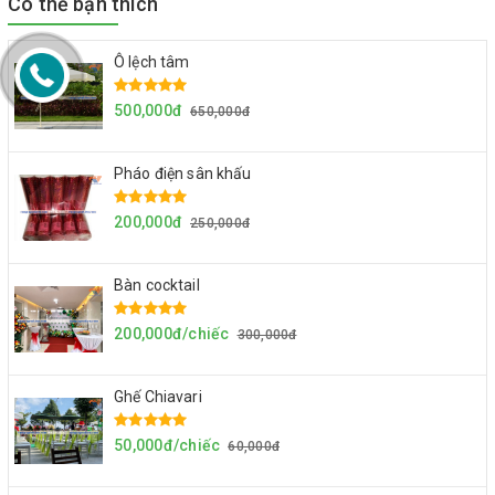
Có thể bạn thích
Ô lệch tâm
500,000đ
650,000đ
Pháo điện sân khấu
200,000đ
250,000đ
Bàn cocktail
200,000đ/chiếc
300,000đ
Ghế Chiavari
50,000đ/chiếc
60,000đ