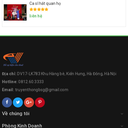
Ca sĩ hát quan họ
liên hệ
Địa chỉ:
DV17-LK783 Khu Hàng bè, Kiến Hưng, Hà Đông, Hà Nội
Hotline:
0812.60.3333
Email:
truyenthongbsg@gmail.com
Về chúng tôi
Phòng Kinh Doanh