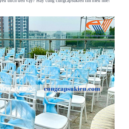
 yêu thích đến vậy? Hãy cùng cungcapsukien tìm hiểu nhé!