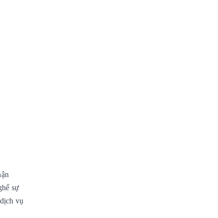
hận
ghế sự
dịch vụ