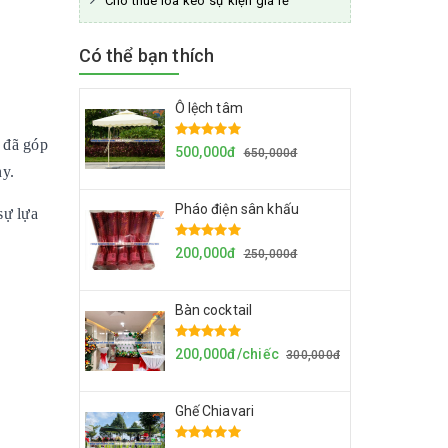
Cho thuê loa kéo sự kiện giá rẻ
Có thể bạn thích
Ô lệch tâm
y đã góp
500,000đ
650,000đ
ny.
Pháo điện sân khấu
sự lựa
200,000đ
250,000đ
Bàn cocktail
200,000đ/chiếc
300,000đ
Ghế Chiavari