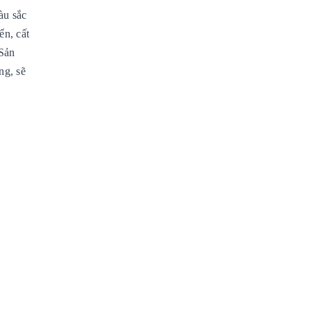
àu sắc
ển, cất
 Sản
ng, sẽ