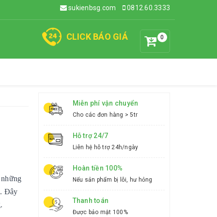
sukienbsg.com
0812.60.3333
CLICK BÁO GIÁ
0
Miễn phí vận chuyển
Cho các đơn hàng > 5tr
Hỗ trợ 24/7
Liên hệ hỗ trợ 24h/ngày
Hoàn tiền 100%
m những
Nếu sản phẩm bị lỗi, hư hỏng
ó. Đây
Thanh toán
.
Được bảo mật 100%