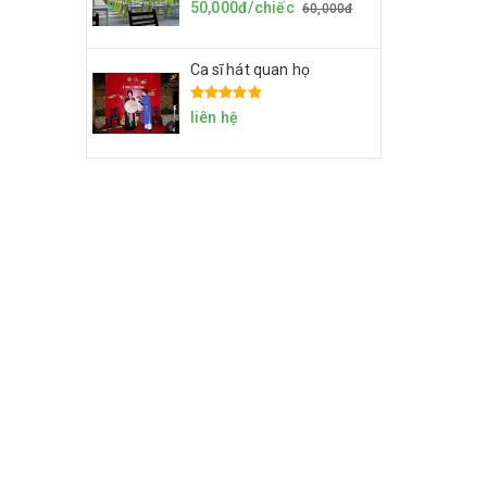
50,000đ/chiếc
60,000đ
Ca sĩ hát quan họ
liên hệ