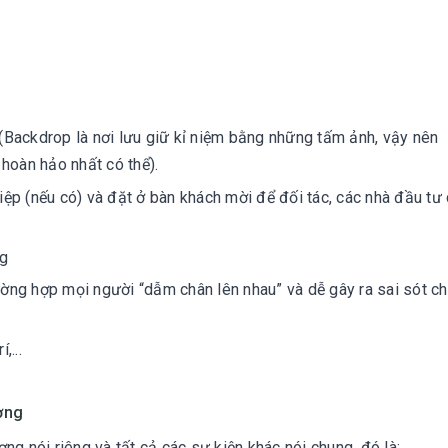
 (Backdrop là nơi lưu giữ kỉ niệm bằng những tấm ảnh, vậy nên
hoàn hảo nhất có thể).
iệp (nếu có) và đặt ở bàn khách mời để đối tác, các nhà đầu tư 
ng
ường hợp mọi người “dẫm chân lên nhau” và dễ gây ra sai sót c
,...
ương
ng nói riêng và tất cả các sự kiện khác nói chung, đó là: