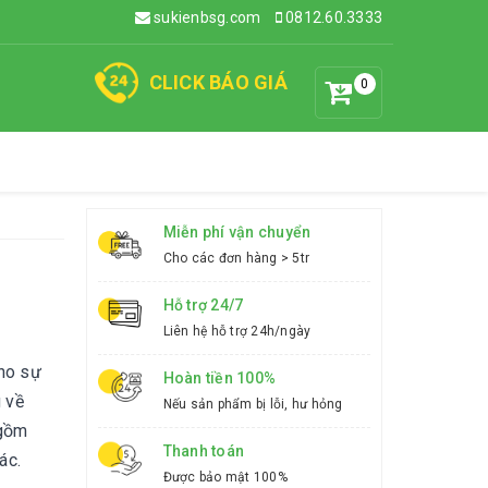
sukienbsg.com
0812.60.3333
CLICK BÁO GIÁ
0
Miễn phí vận chuyển
Cho các đơn hàng > 5tr
Hỗ trợ 24/7
Liên hệ hỗ trợ 24h/ngày
cho sự
Hoàn tiền 100%
g về
Nếu sản phẩm bị lỗi, hư hỏng
 gồm
Thanh toán
ác.
Được bảo mật 100%