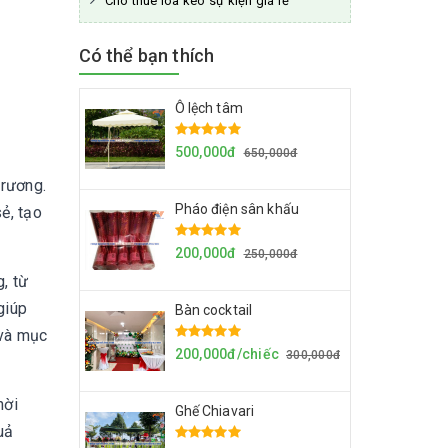
Cho thuê loa kéo sự kiện giá rẻ
Có thể bạn thích
Ô lệch tâm
500,000đ
650,000đ
trương.
Pháo điện sân khấu
ẻ, tạo
200,000đ
250,000đ
, từ
giúp
Bàn cocktail
 và mục
200,000đ/chiếc
300,000đ
hời
Ghế Chiavari
uả