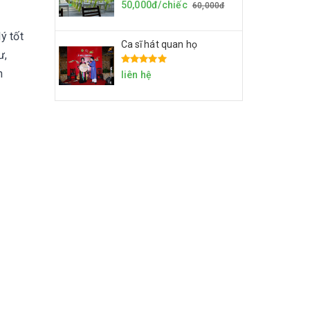
50,000đ/chiếc
60,000đ
ý tốt
Ca sĩ hát quan họ
ư,
n
liên hệ