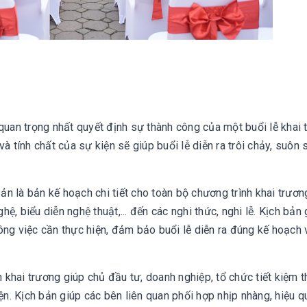
quan trọng nhất quyết định sự thành công của một buổi lễ khai 
à tính chất của sự kiện sẽ giúp buổi lễ diễn ra trôi chảy, suôn s
ản là bản kế hoạch chi tiết cho toàn bộ chương trình khai trương
hệ, biểu diễn nghệ thuật,... đến các nghi thức, nghi lễ. Kịch bản 
ông việc cần thực hiện, đảm bảo buổi lễ diễn ra đúng kế hoạch
 khai trương giúp chủ đầu tư, doanh nghiệp, tổ chức tiết kiệm t
ện. Kịch bản giúp các bên liên quan phối hợp nhịp nhàng, hiệu q