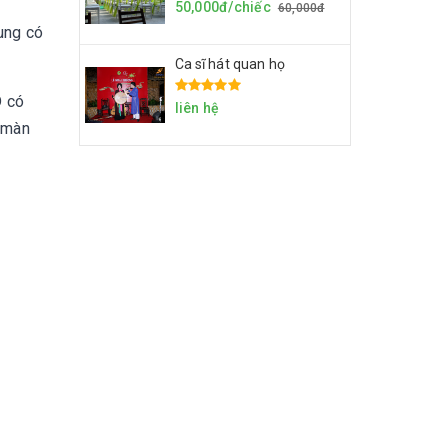
50,000đ/chiếc
60,000đ
ung có
Ca sĩ hát quan họ
D có
liên hệ
i màn