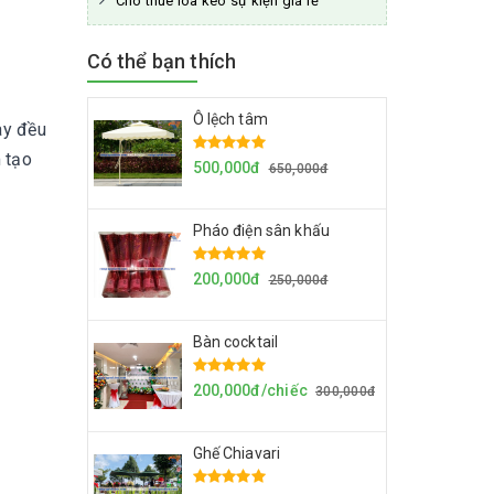
Cho thuê loa kéo sự kiện giá rẻ
Có thể bạn thích
Ô lệch tâm
ày đều
 tạo
500,000đ
650,000đ
Pháo điện sân khấu
200,000đ
250,000đ
Bàn cocktail
200,000đ/chiếc
300,000đ
Ghế Chiavari