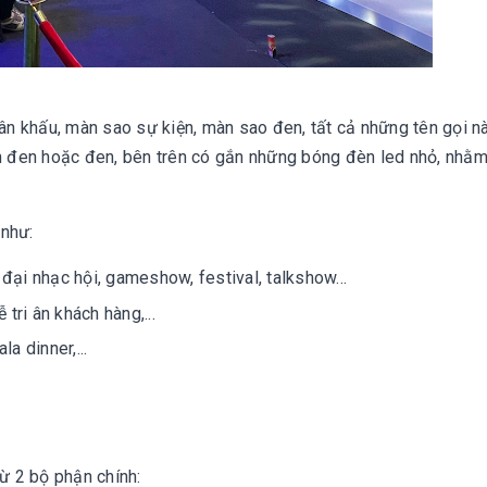
n khấu, màn sao sự kiện, màn sao đen, tất cả những tên gọi n
nh đen hoặc đen, bên trên có gắn những bóng đèn led nhỏ, nhằm
 như:
 đại nhạc hội, gameshow, festival, talkshow...
 tri ân khách hàng,...
la dinner,...
ừ 2 bộ phận chính: