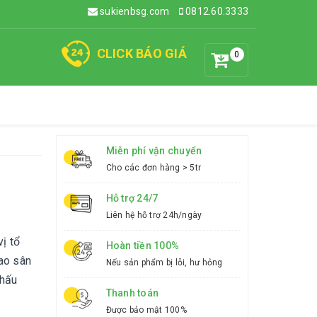
sukienbsg.com
0812.60.3333
CLICK BÁO GIÁ
0
Miễn phí vận chuyển
Cho các đơn hàng > 5tr
Hỗ trợ 24/7
Liên hệ hỗ trợ 24h/ngày
ị tổ
Hoàn tiền 100%
ao sân
Nếu sản phẩm bị lỗi, hư hỏng
khấu
Thanh toán
Được bảo mật 100%