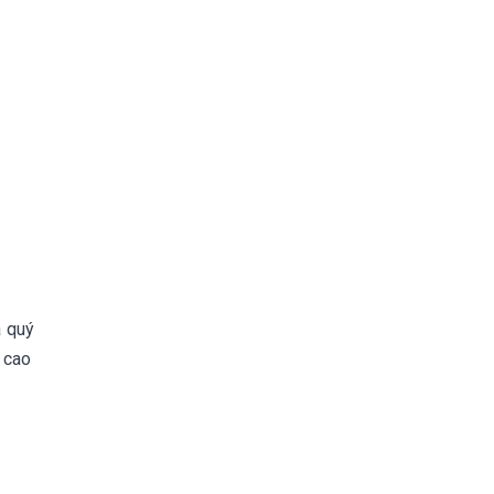
à quý
 cao