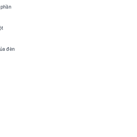
 phần
ột
của đèn