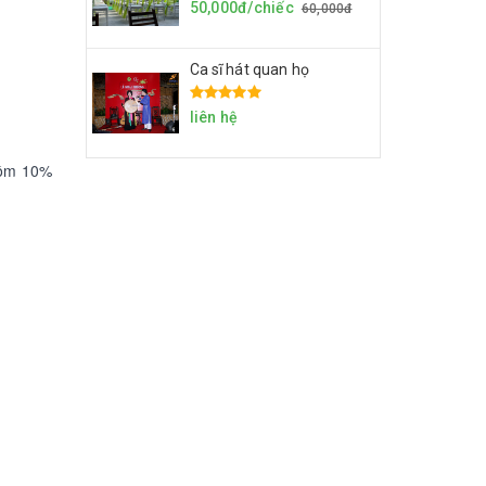
50,000đ/chiếc
60,000đ
Ca sĩ hát quan họ
liên hệ
gồm 10%