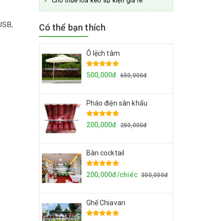
Cho thuê loa kéo sự kiện giá rẻ
 USB,
Có thể bạn thích
Ô lệch tâm
500,000đ
650,000đ
Pháo điện sân khấu
200,000đ
250,000đ
Bàn cocktail
200,000đ/chiếc
300,000đ
Ghế Chiavari