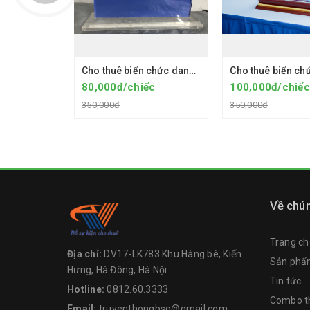
Cho thuê biển chức danh chân Mica
80,000đ/chiếc
100,000đ/chiếc
350,000đ
350,000đ
Về chún
Trang ch
Địa chỉ:
DV17-LK783 Khu Hàng bè, Kiến
Sản ph
Hưng, Hà Đông, Hà Nội
Tin tức
Hotline:
0812.60.3333
Combo th
Email:
truyenthongbsg@gmail.com