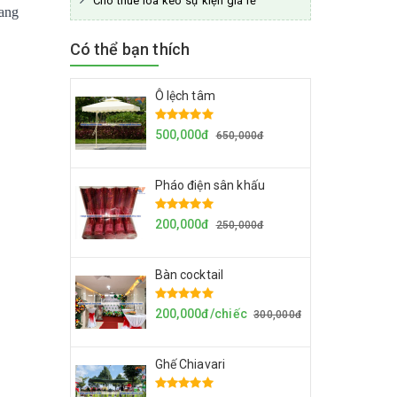
Cho thuê loa kéo sự kiện giá rẻ
sang
Có thể bạn thích
Ô lệch tâm
500,000đ
650,000đ
Pháo điện sân khấu
200,000đ
250,000đ
Bàn cocktail
200,000đ/chiếc
300,000đ
Ghế Chiavari