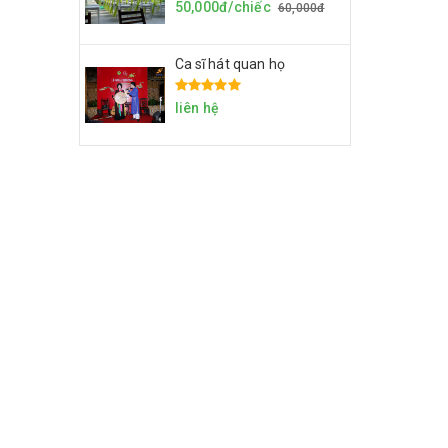
50,000đ/chiếc
60,000đ
Ca sĩ hát quan họ
liên hệ