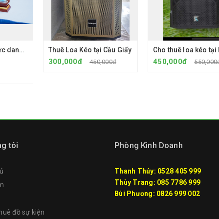
Cho thuê biển chức danh chân gỗ
Thuê Loa Kéo tại Cầu Giấy
300,000đ
450,000đ
450,000đ
550,000
g tôi
Phòng Kinh Doanh
ủ
Thanh Thúy: 0528 405 999
Thùy Trang: 085 7786 999
ẩm
Bùi Phương: 0826 999 002
uê đồ sự kiện