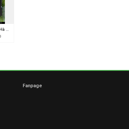
Cho thuê loa kéo tại Hà Đông
đ
Fanpage