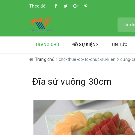
Theo dõi:
TRANG CHỦ
ĐỒ SỰ KIỆN
TIN TỨC
Trang chủ
cho-thue-do-to-chuc-su-kien
dung-c
Đĩa sứ vuông 30cm