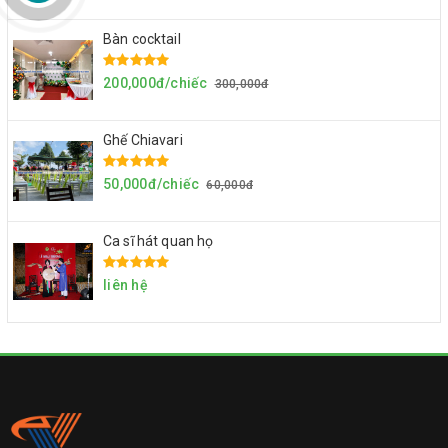
Bàn cocktail
200,000đ/chiếc
300,000đ
Ghế Chiavari
50,000đ/chiếc
60,000đ
Ca sĩ hát quan họ
liên hệ