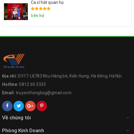
Ca sĩ hát quan họ
liên hệ
Địa chỉ:
DV17-LK783 Khu Hàng bè, Kiến Hưng, Hà Đông, Hà Nội
Hotline:
0812.60.3333
Email:
truyenthongbsg@gmail.com
Về chúng tôi
Phòng Kinh Doanh