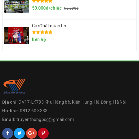
50,000đ/chiếc
60,000đ
Ca sĩ hát quan họ
liên hệ
Địa chỉ:
DV17-LK783 Khu Hàng bè, Kiến Hưng, Hà Đông, Hà Nội
Hotline:
0812.60.3333
Email:
truyenthongbsg@gmail.com