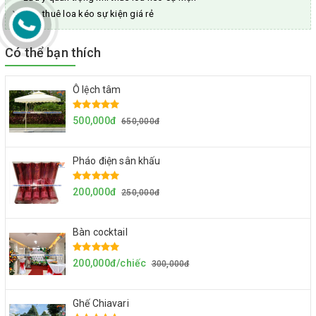
Cho thuê loa kéo sự kiện giá rẻ
Có thể bạn thích
Ô lệch tâm
500,000đ
650,000đ
Pháo điện sân khấu
200,000đ
250,000đ
Bàn cocktail
200,000đ/chiếc
300,000đ
Ghế Chiavari