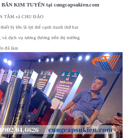
Y BẮN KIM TUYẾN tại cungcapsukien.com
 TẬN TÂM và CHU ĐÁO
t bị lớn là lợi thế cạnh tranh thứ hai
à dịch vụ tương đương trên thị trường
ện đã làm