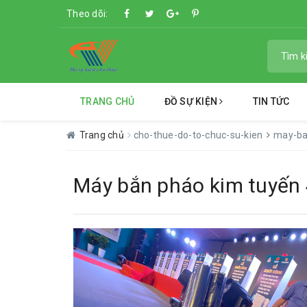
Theo dõi:
TRANG CHỦ
ĐỒ SỰ KIỆN
TIN TỨC
Trang chủ
cho-thue-do-to-chuc-su-kien
may-b
Máy bắn pháo kim tuyến