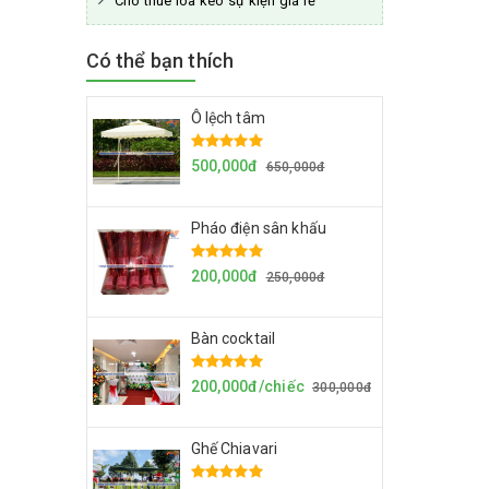
Cho thuê loa kéo sự kiện giá rẻ
Có thể bạn thích
Ô lệch tâm
500,000đ
650,000đ
Pháo điện sân khấu
200,000đ
250,000đ
Bàn cocktail
200,000đ/chiếc
300,000đ
Ghế Chiavari