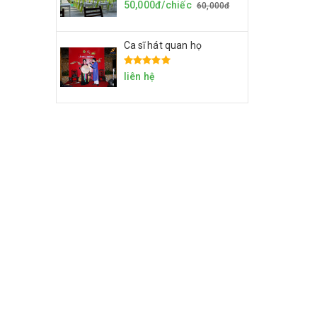
50,000đ/chiếc
60,000đ
Ca sĩ hát quan họ
liên hệ