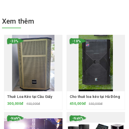
Xem thêm
-33%
-18%
Thuê Loa Kéo tại Cầu Giấy
Cho thuê loa kéo tại Hà Đông
300,000đ
450,000đ
450,000đ
550,000đ
-NaN%
-NaN%