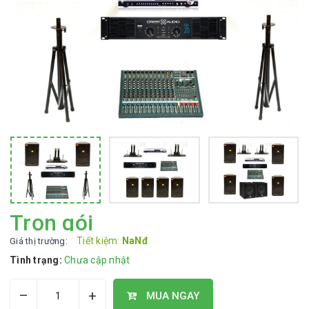
Trọn gói
Tiết kiệm:
NaNđ
Giá thị trường:
Tình trạng:
Chưa cập nhật
–
+
MUA NGAY