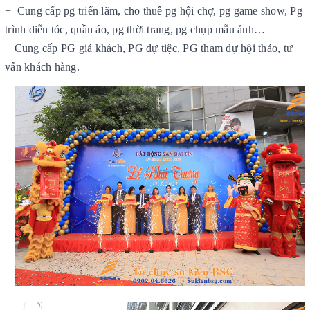
+
Cung cấp pg triển lãm
, cho thuê pg hội chợ
,
pg game show, Pg
trình diễn tóc, quần áo, pg thời trang, pg chụp mẫu ảnh…
+
Cung cấp PG giả khách, PG dự tiệc, PG tham dự hội thảo, tư
vấn khách hàng.