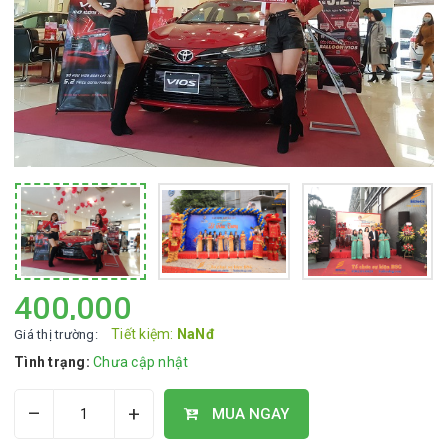
400,000
Tiết kiệm:
NaNđ
Giá thị trường:
Tình trạng:
Chưa cập nhật
–
+
MUA NGAY