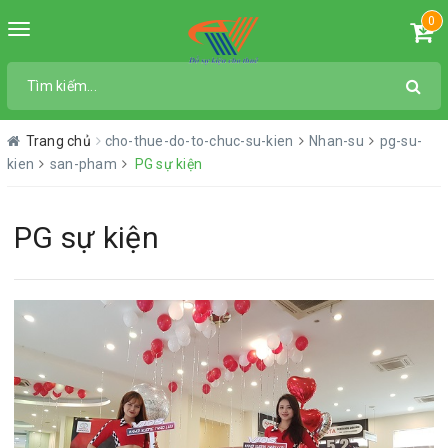
0
Toggle
navigation
Trang chủ
cho-thue-do-to-chuc-su-kien
Nhan-su
pg-su-
kien
san-pham
PG sự kiện
PG sự kiện